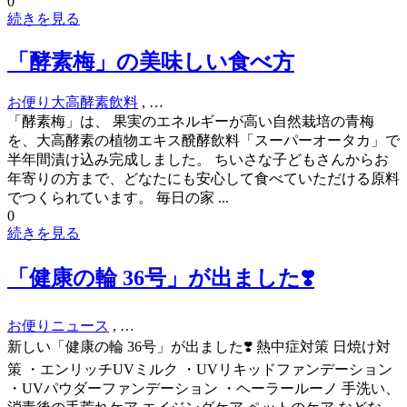
0
続きを見る
「酵素梅」の美味しい食べ方
お便り
大高酵素飲料
, …
「酵素梅」は、 果実のエネルギーが高い自然栽培の青梅
を、大高酵素の植物エキス醗酵飲料「スーパーオータカ」で
半年間漬け込み完成しました。 ちいさな子どもさんからお
年寄りの方まで、どなたにも安心して食べていただける原料
でつくられています。 毎日の家 ...
0
続きを見る
「健康の輪 36号」が出ました❣️
お便り
ニュース
, …
新しい「健康の輪 36号」が出ました❣️ 熱中症対策 日焼け対
策 ・エンリッチUVミルク ・UVリキッドファンデーション
・UVパウダーファンデーション ・ヘーラールーノ 手洗い、