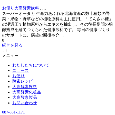
お便り
大高酵素飲料
, …
スーパーオータカ 生命力あふれる北海道産の数十種類の野
菜・果物・野草などの植物原料を主に使用。「てんさい糖」
の浸透圧で植物原料からエキスを抽出し、その後長期間の醗
酵熟成を経てつくられた健康飲料です。 毎日の健康づくり
のサポートに、病後の回復や介 ...
0
続きを見る
メニュー
わたしたちについて
ニュース
お便り
酵素レシピ
大高酵素飲料
大高酵素化粧品
大高酵素製品
お問い合わせ
087-831-1171