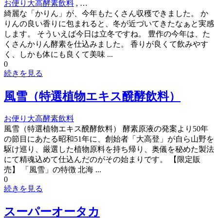
お便り
大高酵素飲料
, …
綺麗な「かりん」が、今年もたくさん収穫できました。 か
りんの良い香りに包まれると、冬が近づいてきたなぁと実感
します。 そういえば今日は立冬ですね。 豊作の今年は、た
くさんかりん酵素を仕込みました。 香りが良くて飲みやす
く、しかも体にも良くて美味 ...
0
続きを見る
風雪（特選植物エキス醗酵飲料）
お便り
大高酵素飲料
風雪（特選植物エキス醗酵飲料） 酵素原液の発案より50年
の節目にあたる昭和51年に、創始者「大高登」が自ら山野を
駆け巡り、厳選した植物原料を持ち帰り、奥儀を秘めた製法
にて精魂込めて仕込んだのがその始まりです。 【限定販
売】 「風雪」の特徴 北海 ...
0
続きを見る
スーパーオータカ