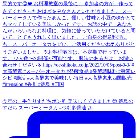
今年の、手作りすだちポン酢 美味しくできました😊 徳島の
すだち スーパーオータカ #弓削多醤油 さ