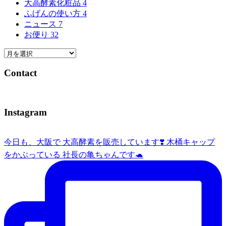
大高酵素化粧品
4
ふげんの使い方
4
ニュース
7
お便り
32
Contact
Instagram
今日も、大阪で 大高酵素を販売しています❣️ 木桶キャップ
をかぶっている 社長の亀ちゃんです🐢