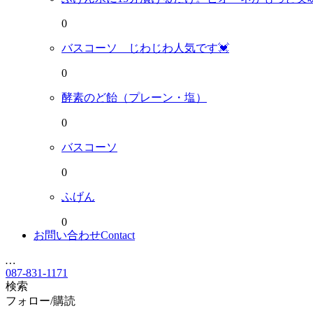
0
バスコーソ じわじわ人気です💓
0
酵素のど飴（プレーン・塩）
0
バスコーソ
0
ふげん
0
お問い合わせ
Contact
…
087-831-1171
検索
フォロー/購読