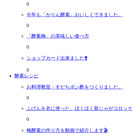
0
今年も「かりん酵素」おいしくできました。
0
「酵素梅」の美味しい食べ方
0
ショップカード出来ました❣️
0
酵素レシピ
お料理教室・すだちポン酢をつくりました。
0
ふげんを衣に使った、ほくほく新じゃがコロッケ
0
梅酵素の作り方を動画で紹介します🎬