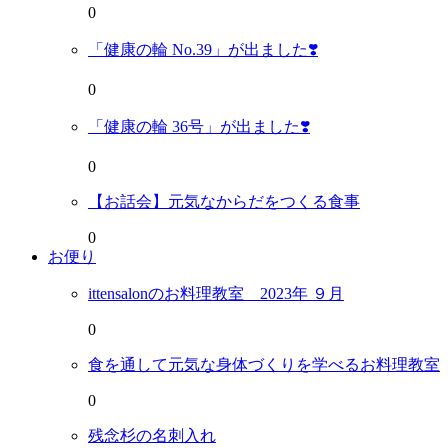
0
「健康の輪 No.39」が出ました❣️
0
「健康の輪 36号」が出ました❣️
0
【お話会】元気なからだをつくる食事
0
お便り
ittensalonのお料理教室 2023年 ９月
0
食を通して元気な身体づくりを学べるお料理教室
0
残念杉の名刺入れ