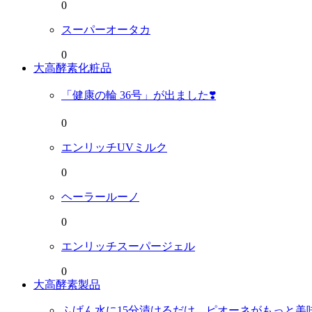
0
スーパーオータカ
0
大高酵素化粧品
「健康の輪 36号」が出ました❣️
0
エンリッチUVミルク
0
ヘーラールーノ
0
エンリッチスーパージェル
0
大高酵素製品
ふげん水に15分漬けるだけ。ピオーネがもっと美味