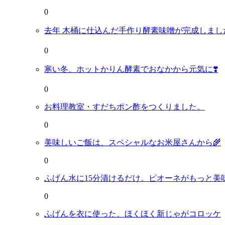
0
去年 木桶に仕込んだ手作り酵素味噌が完成しました
0
寒い冬、ホットかりん酵素でおなかから元気に❣️
0
お料理教室・すだちポン酢をつくりました。
0
美味しいご飯は、スペシャルなお米屋さんから🌾
0
ふげん水に15分漬けるだけ。ピオーネがもっと美味
0
ふげんを衣に使った、ほくほく新じゃがコロッケ