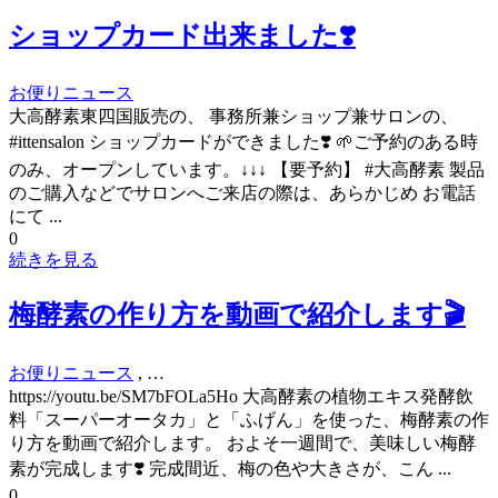
ショップカード出来ました❣️
お便り
ニュース
大高酵素東四国販売の、 事務所兼ショップ兼サロンの、
#ittensalon ショップカードができました❣️ 🌱ご予約のある時
のみ、オープンしています。↓↓↓ 【要予約】 #大高酵素 製品
のご購入などでサロンへご来店の際は、あらかじめ お電話
にて ...
0
続きを見る
梅酵素の作り方を動画で紹介します🎬
お便り
ニュース
, …
https://youtu.be/SM7bFOLa5Ho 大高酵素の植物エキス発酵飲
料「スーパーオータカ」と「ふげん」を使った、梅酵素の作
り方を動画で紹介します。 およそ一週間で、美味しい梅酵
素が完成します❣️ 完成間近、梅の色や大きさが、こん ...
0