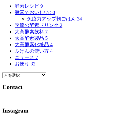
酵素レシピ
9
酵素でおいしい
50
免疫力アップ朝ごはん
34
季節の酵素ドリンク
2
大高酵素飲料
7
大高酵素製品
5
大高酵素化粧品
4
ふげんの使い方
4
ニュース
7
お便り
32
Contact
Instagram