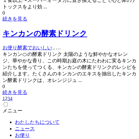
１食以上〜スーパーオータカに置き換えることで心と体のデ
トックスをより効 ...
0
続きを見る
キンカンの酵素ドリンク
お便り
酵素でおいしい
, …
キンカン🍊の酵素ドリンク 太陽のような鮮やかなオレン
ジ、華やかな香り、この時期お庭の木にたわわに実るキンカ
ンたちを使ってつくる、キンカンの酵素ドリンクのレシピを
紹介します。たくさんのキンカンのエキスを抽出したキンカ
ン酵素ドリンクは、オレンジジュ ...
0
続きを見る
1
2
3
4
メニュー
わたしたちについて
ニュース
お便り