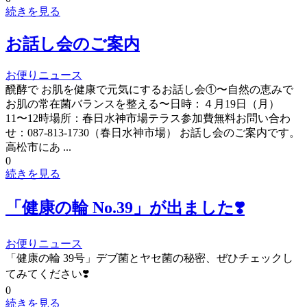
続きを見る
お話し会のご案内
お便り
ニュース
醗酵で お肌を健康で元気にするお話し会①〜自然の恵みで
お肌の常在菌バランスを整える〜日時：４月19日（月）
11〜12時場所：春日水神市場テラス参加費無料お問い合わ
せ：087-813-1730（春日水神市場） お話し会のご案内です。
高松市にあ ...
0
続きを見る
「健康の輪 No.39」が出ました❣️
お便り
ニュース
「健康の輪 39号」デブ菌とヤセ菌の秘密、ぜひチェックし
てみてください❣️
0
続きを見る