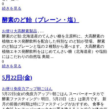
0
続きを見る
酵素のど飴（プレーン・塩）
お便り
大高酵素製品
, …
酵素のど飴 北海道産のてんさい糖を主原料に、大高酵素の
植物エキス発酵飲料を配合した特別な のど飴が登場。 酵素
のど飴はプレーンと塩の２種類から選べます。 大高酵素の
植物エキス発酵飲料をはじめてんさい糖（北海道産）や塩飴
にはこだわりの自然塩 奥能 ...
0
続きを見る
5月22日(金)
お便り
免疫力アップ朝ごはん
5月22日(金)の免疫力アップ✨朝ごはん スーパーオータカで
酵素ファスティング✨ 明日、5月23日（土）は新月です。 新
月の前後の時期は特にファスティングがおすすめ。 食事を