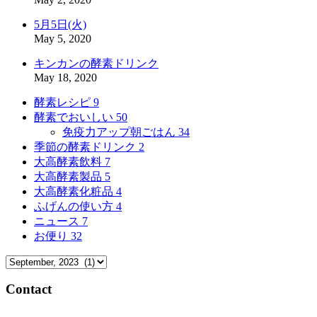
5月5日(火)
May 5, 2020
キンカンの酵素ドリンク
May 18, 2020
酵素レシピ
9
酵素でおいしい
50
免疫力アップ朝ごはん
34
季節の酵素ドリンク
2
大高酵素飲料
7
大高酵素製品
5
大高酵素化粧品
4
ふげんの使い方
4
ニュース
7
お便り
32
Contact