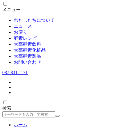
メニュー
わたしたちについて
ニュース
お便り
酵素レシピ
大高酵素飲料
大高酵素化粧品
大高酵素製品
お問い合わせ
087-831-1171
検索
検
索
ホーム